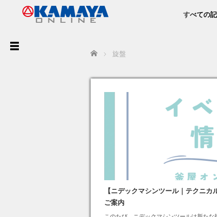
すべての記
ア
Home
旋盤
ー
カ
イ
ブ
最
近
の
【ニデックマシンツール｜テクニカ
投
ご案内
稿
このたび、ニデックマシンツールは新たな