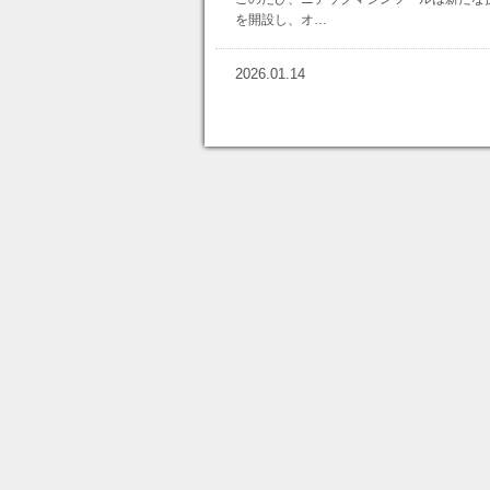
を開設し、オ…
【
猛
暑
2026.01.14
対
策
】
ペ
ル
チ
ェ
ベ
ス
ト
6
個
搭
載
モ
デ
ル
で
現
場
の