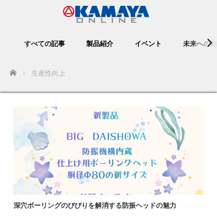
すべての記事
製品紹介
イベント
未来への知
Home
生産性向上
深穴ボーリングのびびりを解消する防振ヘッドの魅力