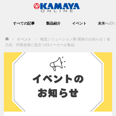
すべての記事
製品紹介
イベント
未来への知
Home
イベント
物流ソリューション展 開催のお知らせ｜省
力化・作業改善に役立つ23メーカーが集結