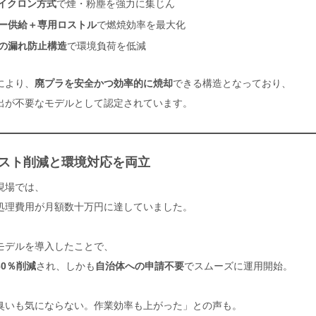
イクロン方式
で煙・粉塵を強力に集じん
ー供給＋専用ロストル
で燃焼効率を最大化
の漏れ防止構造
で環境負荷を低減
により、
廃プラを安全かつ効率的に焼却
できる構造となっており、
出が不要なモデルとして認定されています。
コスト削減と環境対応を両立
現場では、
処理費用が月額数十万円に達していました。
SRモデルを導入したことで、
0％削減
され、しかも
自治体への申請不要
でスムーズに運用開始。
臭いも気にならない。作業効率も上がった」との声も。