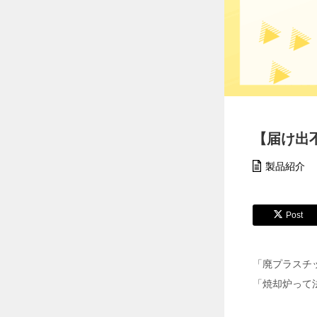
【
猛
暑
対
策
】
ペ
ル
チ
ェ
【届け出
ベ
ス
製品紹介
ト
6
個
搭
Post
載
モ
デ
ル
「廃プラスチ
で
「焼却炉って
現
場
の