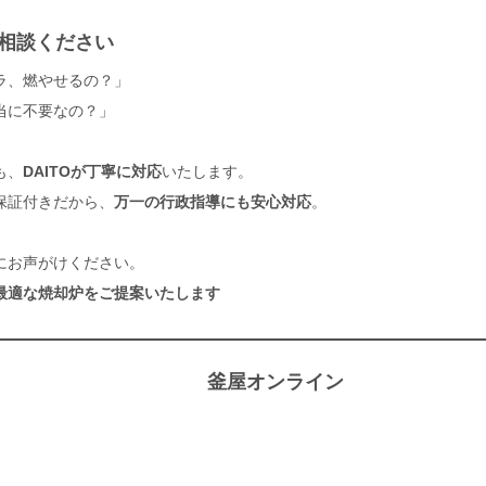
ご相談ください
ラ、燃やせるの？」
当に不要なの？」
も、
DAITOが丁寧に対応
いたします。
保証付きだから、
万一の行政指導にも安心対応
。
にお声がけください。
最適な焼却炉をご提案いたします
釜屋オンライン