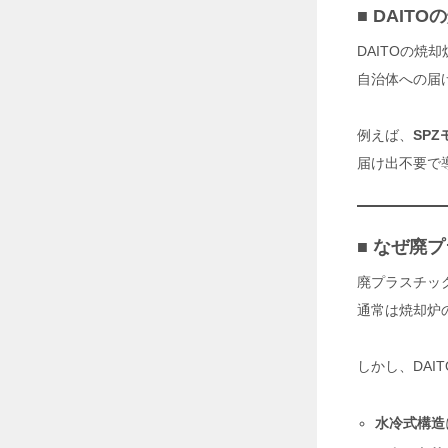
大
■ DAI
空
間
DAITOの焼
空
自治体への届
調
革
命
例えば、
SP
！
大
届け出不要で
型
ス
ポ
ッ
ト
■ なぜ廃
ク
ー
廃プラスチッ
ラ
通常は焼却炉
ー
「
S
しかし、DAI
U
N
G
水冷式構造
O
C