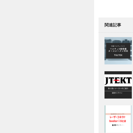
る
重
切
削
マ
関連記事
シ
ン
立
形
マ
シ
ニ
ン
グ
セ
ン
タ
F
V
S
e
r
i
e
s