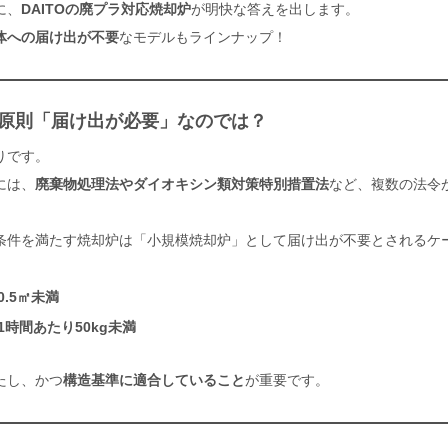
に、
DAITOの廃プラ対応焼却炉
が明快な答えを出します。
体への届け出が不要
なモデルもラインナップ！
は原則「届け出が必要」なのでは？
りです。
には、
廃棄物処理法やダイオキシン類対策特別措置法
など、複数の法令
条件を満たす焼却炉は「小規模焼却炉」として届け出が不要とされるケ
.5㎡未満
1時間あたり50kg未満
たし、かつ
構造基準に適合していること
が重要です。