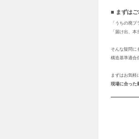
2
6
■ まずは
年
7
「うちの廃プ
月
2
「届け出、本
8
日
そんな疑問に
構造基準適合
す
べ
て
の
まずはお気軽
モ
現場に合った
ノ
づ
く
り
に
フ
ィ
ッ
ト
す