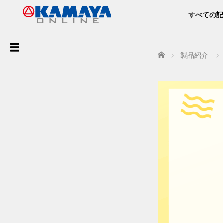
すべての記
ア
Home
製品紹介
ー
カ
イ
ブ
最
近
の
投
稿