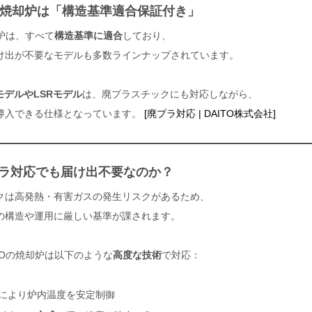
TOの焼却炉は「構造基準適合保証付き」
却炉は、すべて
構造基準に適合
しており、
け出が不要なモデルも多数ラインナップされています。
ZモデルやLSRモデル
は、廃プラスチックにも対応しながら、
導入できる仕様となっています。
[廃プラ対応 | DAITO株式会社]
プラ対応でも届け出不要なのか？
クは高発熱・有害ガスの発生リスクがあるため、
の構造や運用に厳しい基準が課されます。
TOの焼却炉は以下のような
高度な技術
で対応：
により炉内温度を安定制御