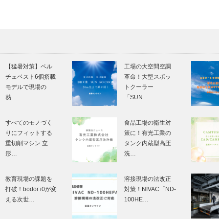
【猛暑対策】ペル
工場の大空間空調
チェベスト6個搭載
革命！大型スポッ
モデルで現場の
トクーラー
熱…
「SUN…
すべてのモノづく
食品工場の衛生対
りにフィットする
策に！有光工業の
重切削マシン 立
タンク内蔵型高圧
形…
洗…
教育現場の課題を
溶接現場の法改正
打破！bodor i0が変
対策！NIVAC「ND-
える次世…
100HE…