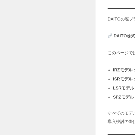
対
策
革
DAITOの
命
！
I
S
DAITO
遮
熱
シ
このページで
ー
ト
で
IRZモデル
省
エ
ISRモデル
ネ
LSRモデル
＆
生
SPZモデル
産
性
向
すべてのモデ
上
導入検討の際
2
0