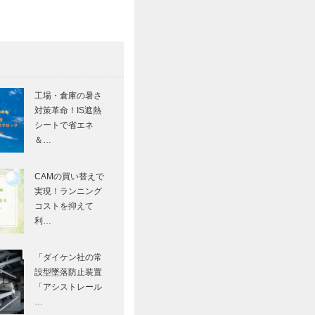
工場・倉庫の暑さ
対策革命！IS遮熱
シートで省エネ
＆…
CAMの買い替えで
実現！ランニング
コストを抑えて
利…
「ダイケン社の常
設型墜落防止装置
「アシストレール
…