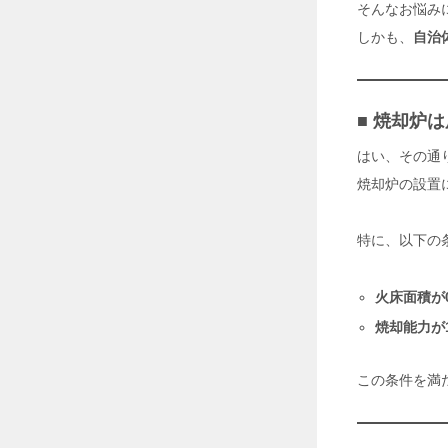
そんなお悩み
熱
中
しかも、
自治
症
リ
ス
ク
■ 焼却炉
を
回
はい、その通
避
2
焼却炉の設置
0
2
6
特に、以下の
年
7
火床面積が0
月
3
焼却能力が
0
日
この条件を満
工
場
の