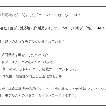
廃プラ対応焼却炉に関する公式ホームページはこちらです：
株式会社｜廃プラ対応焼却炉 製品ラインナップページ
[廃プラ対応 | DAIT
は、以下のようなモデルが紹介されています：
：旋回燃焼を可能にした水冷式炉
：廃プラスチック対応の水冷式焼却炉
：新開発Wカットサイクロン搭載のハイエンドモデル
：耐久性・燃焼性が向上した進化型モデル
ルが「構造基準適合保証付き」で、法令に準拠した安心設計となってい
は、モデルごとのカタログもダウンロード可能です。