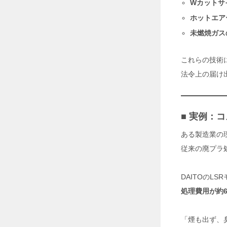
Wカットサ
O
O
ホットエア
L
未燃焼ガス
」
2
0
これらの技術
2
法令上の届け
6
年
7
月
■ 実例：
2
9
ある製造業の
日
従来の廃プラ
工
場
DAITOのL
・
倉
処理費用が約6
庫
の
暑
「煙も出ず、
さ