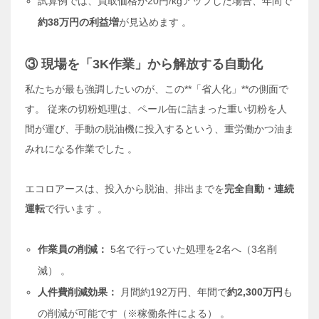
試算例では、買取価格が20円/kgアップした場合、年間で
約38万円の利益増
が見込めます 。
③ 現場を「3K作業」から解放する自動化
私たちが最も強調したいのが、この**「省人化」**の側面で
す。 従来の切粉処理は、ペール缶に詰まった重い切粉を人
間が運び、手動の脱油機に投入するという、重労働かつ油ま
みれになる作業でした
。
エコロアースは、投入から脱油、排出までを
完全自動・連続
運転
で行います
。
作業員の削減：
5名で行っていた処理を2名へ（3名削
減） 。
人件費削減効果：
月間約192万円、年間で
約2,300万円
も
の削減が可能です（※稼働条件による） 。