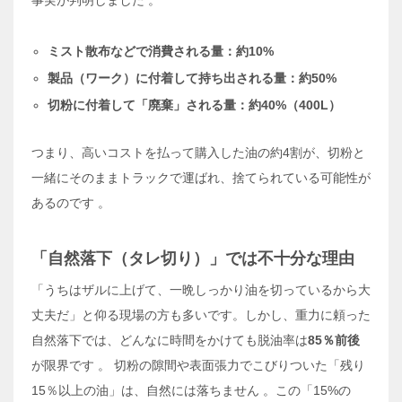
事実が判明しました
。
ミスト散布などで消費される量：約10%
製品（ワーク）に付着して持ち出される量：約50%
切粉に付着して「廃棄」される量：約40%（400L）
つまり、高いコストを払って購入した油の約4割が、切粉と
一緒にそのままトラックで運ばれ、捨てられている可能性が
あるのです
。
「自然落下（タレ切り）」では不十分な理由
「うちはザルに上げて、一晩しっかり油を切っているから大
丈夫だ」と仰る現場の方も多いです。しかし、重力に頼った
自然落下では、どんなに時間をかけても脱油率は
85％前後
が限界です
。 切粉の隙間や表面張力でこびりついた「残り
15％以上の油」は、自然には落ちません
。この「15%の