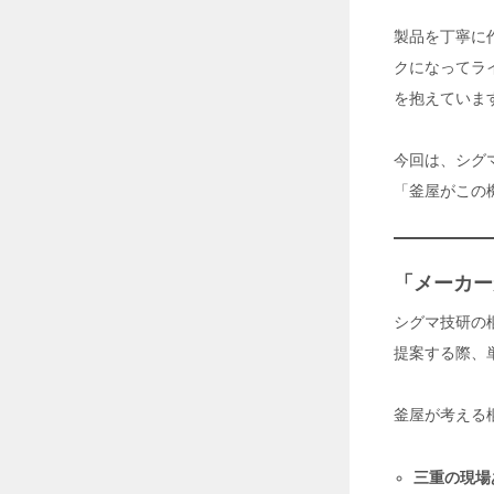
熱
中
製品を丁寧に
症
クになってラ
リ
ス
を抱えていま
ク
を
回
今回は、シグ
避
「釜屋がこの
2
0
2
6
「メーカー
年
7
シグマ技研の
月
3
提案する際、
0
日
釜屋が考える
工
場
三重の現場
の