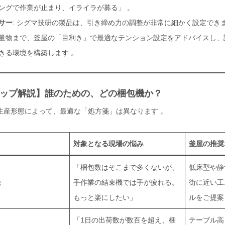
ングで作業が止まり、イライラが募る」 。
サー
: シグマ技研の製品は、引き締め力の調整が非常に細かく設定でき
量物まで、釜屋の「目利き」で最適なテンション設定をアドバイスし、誰
きる環境を構築します 。
ップ解説】誰のための、どの梱包機か？
生産形態によって、最適な「処方箋」は異なります
。
対象となる現場の悩み
釜屋の推奨
「梱包数はそこまで多くないが、
低床型や静
機
手作業の結束機では手が疲れる。
街に近い工
もっと楽にしたい」
ルをご提案
「1日の出荷数が数百を超え、梱
テーブル高