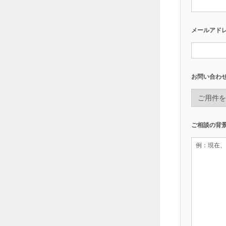
2
6
年
メールアド
7
月
2
8
日
お問い合わ
す
べ
て
の
ご相談の背
モ
ノ
づ
く
り
に
フ
ィ
ッ
ト
す