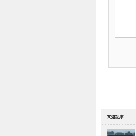
る
重
切
削
マ
シ
ン
立
形
マ
シ
ニ
ン
グ
セ
ン
タ
F
V
S
e
関連記事
r
i
e
s