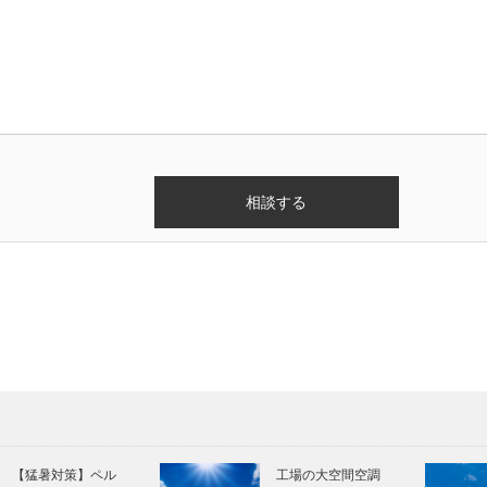
【猛暑対策】ペル
工場の大空間空調