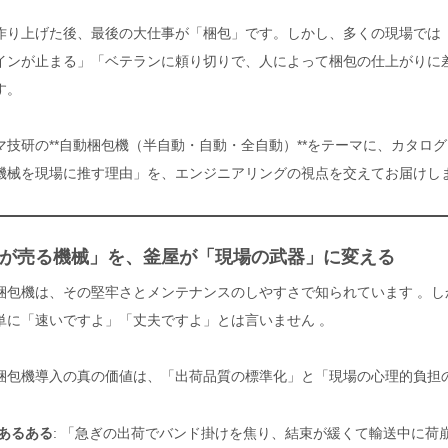
作り上げた後、最後の大仕事が「梱包」です。しかし、多くの現場では
インが止まる」「ベテランに頼り切りで、人によって梱包の仕上がりに
す。
マ技研の**自動梱包機（半自動・自動・全自動）**をテーマに、カタロ
機械を現場に推す理由」を、エンジニアリングの視点を交えてお届けし
が売る機械」を、釜屋が「現場の武器」に変える
梱包機は、その堅牢さとメンテナンスのしやすさで知られています 。し
単に「速いですよ」「丈夫ですよ」とは言いません 。
梱包機導入の真の価値は、「出荷品質の標準化」と「現場の心理的負担の
あるある
: 「急ぎの出荷でバンド掛けを焦り、結束が緩くて輸送中に荷