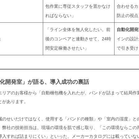
包作業に専従スタッフを置かなけ
合わせるカ
ればならない」
防止の視点
「ライン全体を無人化したい。前
自動化開発
機
後のコンベアと連動させて、24時
インの設計
間安定稼働させたい」
で引き受け
化開発室」が語る、導入成功の裏話
エリアのお客様から「自動梱包機を入れたが、バンドが詰まって結局作
とがあります。
械のせいだけではなく、使用する「バンドの種類」や「室内の湿度」と
。弊社の技術担当は、現場の環境を肌で感じ取り、「この環境ならこの
導入すれば詰まりにくい」といった、メーカーカタログには載っていな