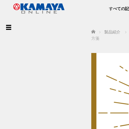
すべての記
ア
Home
製品紹介
ー
方箋
カ
イ
ブ
最
近
の
投
稿