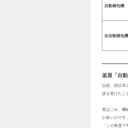
O
自動梱包機
O
L
」
2
0
全自動梱包
2
6
年
7
月
2
9
釜屋「自動
日
以前、四日市
工
談を受けたこ
場
・
倉
実はこれ、機
庫
の
が多いのです
暑
「この角度で
さ