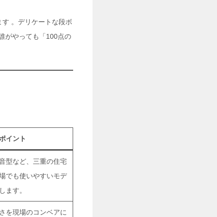
ます 。デリケートな段ボ
がやっても「100点の
ポイント
音型など、三重の住宅
場でも使いやすいモデ
します。
さを現場のコンベアに