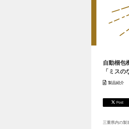
【
猛
暑
対
策
】
ペ
ル
チ
ェ
ベ
自動梱包
ス
「ミスの
ト
6
個
製品紹介
搭
載
モ
デ
Post
ル
で
現
三重県内の製
場
の