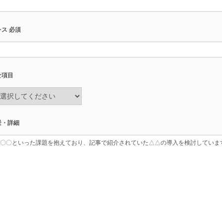
レス
必須
せ項目
景・詳細