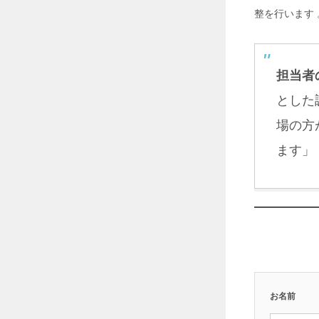
対
整を行います 
策
革
命
！
I
担当者
S
遮
とした
熱
シ
場の方
ー
ト
ます」
で
省
エ
ネ
＆
生
産
性
向
上
2
お名前
0