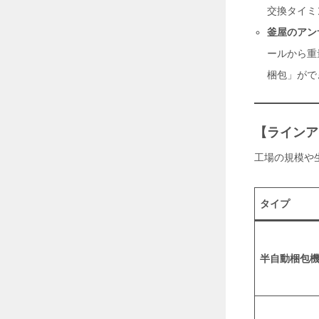
大
交換タイミ
空
釜屋のアン
間
空
ールから重
調
革
梱包」がで
命
！
大
型
【ラインア
ス
ポ
工場の規模や
ッ
ト
ク
ー
タイプ
ラ
ー
「
S
半自動梱包
U
N
G
O
C