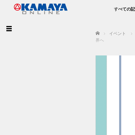
すべての記
ア
Home
イベント
ー
界へ
カ
イ
ブ
最
近
の
投
稿