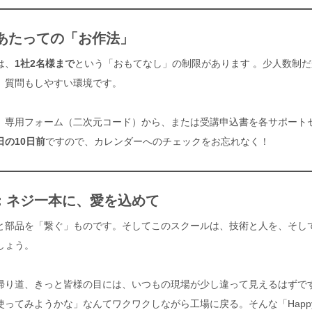
にあたっての「お作法」
は、
1社2名様まで
という「おもてなし」の制限があります
。少人数制だ
、質問もしやすい環境です。
、専用フォーム（二次元コード）から、または受講申込書を各サポート
日の10日前
ですので、カレンダーへのチェックをお忘れなく！
：ネジ一本に、愛を込めて
と部品を「繋ぐ」ものです。そしてこのスクールは、技術と人を、そし
しょう。
帰り道、きっと皆様の目には、いつもの現場が少し違って見えるはずで
使ってみようかな」なんてワクワクしながら工場に戻る。そんな「Happ