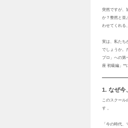
熱
中
突然ですが、
症
か？整然と並
リ
ス
わせてくれる
ク
を
回
実は、私たち
避
でしょうか。
2
0
プロ」への第
2
座 初級編」
6
年
7
月
1. な
3
0
このスクールの
日
す
。
工
場
「今の時代、
の