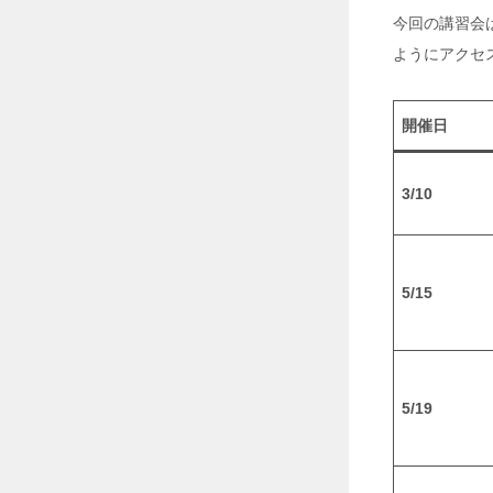
O
今回の講習会
O
L
ようにアクセ
」
2
0
開催日
2
6
年
3/10
7
月
2
9
5/15
日
工
場
・
倉
5/19
庫
の
暑
さ