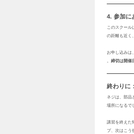
る
重
切
4. 参加
削
マ
このスクール
シ
ン
の距離も近く
立
形
マ
お申し込みは
シ
。
締切は開催
ニ
ン
グ
セ
ン
終わりに
タ
F
ネジは、部品
V
S
場所になるで
e
r
i
講習を終えた
e
プ、次はこう
s