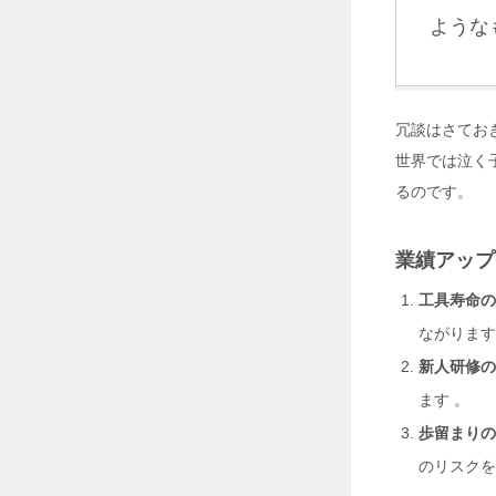
2
6
ような
年
7
月
2
冗談はさてお
8
日
世界では泣く
るのです。
す
べ
て
業績アップ
の
モ
工具寿命の
ノ
づ
ながります
く
り
新人研修の
に
ます 。
フ
ィ
歩留まりの
ッ
ト
のリスクを
す