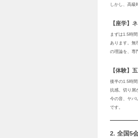
大
しかし、高級
空
間
空
【座学】ネ
調
革
まずは1.5
命
！
あります。無
大
の理論を、専
型
ス
ポ
ッ
【体験】五
ト
ク
後半の1.5時
ー
抗感。切り屑
ラ
ー
今の音、ヤバ
「
です。
S
U
N
G
O
2. 全国
C