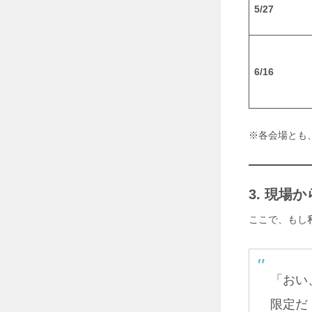
対
5/27
策
革
命
！
I
6/16
S
遮
熱
シ
ー
※各会場とも
ト
で
省
エ
3. 現
ネ
＆
ここで、もし
生
産
性
向
上
「おい
2
0
限定だ