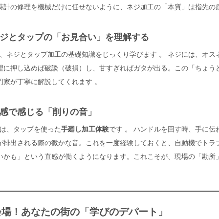
時計の修理を機械だけに任せないように、ネジ加工の「本質」は指先の
ジとタップの「お見合い」を理解する
時間、ネジとタップ加工の基礎知識をじっくり学びます
。 ネジには、オス
理に押し込めば破談（破損）し、甘すぎればガタが出る。この「ちょう
門家が丁寧に解説してくれます
。
感で感じる「削りの音」
間は、タップを使った
手廻し加工体験
です
。 ハンドルを回す時、手に伝
が排出される際の微かな音。これを一度経験しておくと、自動機でトラ
いかも」という直感が働くようになります。これこそが、現場の「勘所
5会場！あなたの街の「学びのデパート」