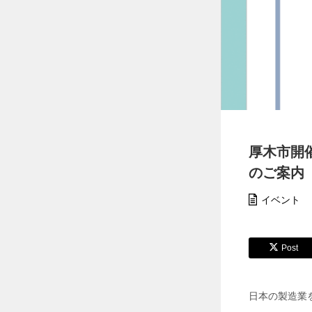
【
猛
暑
対
策
】
ペ
ル
チ
ェ
ベ
厚木市開
ス
のご案内
ト
6
個
イベント
搭
載
モ
デ
Post
ル
で
現
日本の製造業
場
の