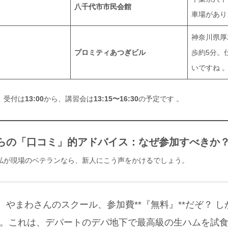
八千代市市民会館
車場があり
神奈川県厚
プロミティあつぎビル
歩約5分。
いですね
、受付は
13:00
から、講習会は
13:15〜16:30
の予定です
。
場からの「口コミ」的アドバイス：なぜ参加すべきか
私が現場のベテランなら、新人にこう声をかけるでしょう。
、やまわさんのスクール、参加費**『無料』**だぞ？ し
。これは、デパートのデパ地下で最高級の生ハムを試