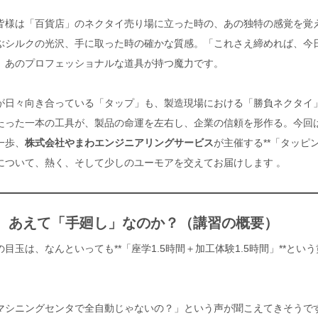
皆様は「百貨店」のネクタイ売り場に立った時の、あの独特の感覚を覚
ぶシルクの光沢、手に取った時の確かな質感。「これさえ締めれば、今
、あのプロフェッショナルな道具が持つ魔力です。
が日々向き合っている「タップ」も、製造現場における「勝負ネクタイ
たった一本の工具が、製品の命運を左右し、企業の信頼を形作る。今回
一歩、
株式会社やまわエンジニアリングサービス
が主催する**「タッピン
**について、熱く、そして少しのユーモアを交えてお届けします
。
ぜ今、あえて「手廻し」なのか？（講習の概要）
目玉は、なんといっても**「座学1.5時間＋加工体験1.5時間」**と
マシニングセンタで全自動じゃないの？」という声が聞こえてきそうで