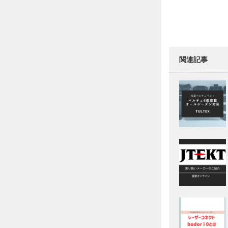
る
重
切
削
マ
シ
ン
関連記事
立
形
マ
シ
ニ
ン
グ
セ
ン
タ
F
V
S
e
r
i
e
s