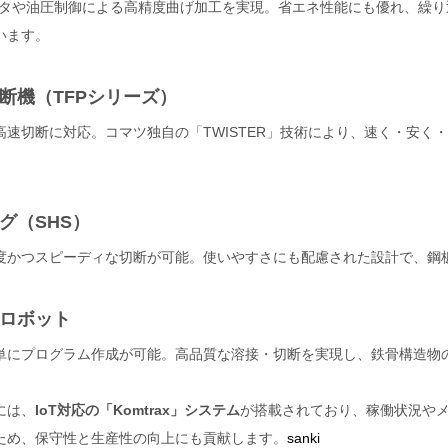
ータや油圧制御による高精度曲げ加工を実現。省エネ性能にも優れ、繰り
います。
断機（TFPシリーズ）
高速切断に対応。コマツ独自の「TWISTER」技術により、速く・安く
グ（SHS）
度かつスピーディな切断が可能。使いやすさにも配慮された設計で、鋼
ロボット
単にプログラム作成が可能。高品質な溶接・切断を実現し、鉄骨構造物
には、
IoT対応の「Komtrax」システム
が搭載されており、稼働状況や
ため、保守性と生産性の向上にも貢献します。
sanki