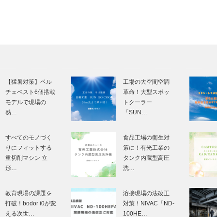
【猛暑対策】ペル
工場の大空間空調
チェベスト6個搭載
革命！大型スポッ
モデルで現場の
トクーラー
熱…
「SUN…
すべてのモノづく
食品工場の衛生対
りにフィットする
策に！有光工業の
重切削マシン 立
タンク内蔵型高圧
形…
洗…
教育現場の課題を
溶接現場の法改正
打破！bodor i0が変
対策！NIVAC「ND-
える次世…
100HE…