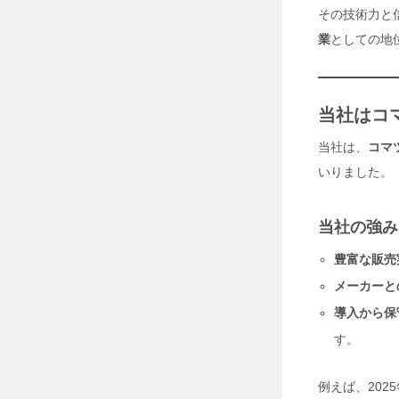
対
その技術力と
策
業
としての地
革
命
！
I
S
当社はコ
遮
熱
当社は、
コマ
シ
ー
いりました。
ト
で
省
当社の強み
エ
ネ
豊富な販売
＆
生
メーカーと
産
導入から保
性
向
す。
上
2
0
例えば、20