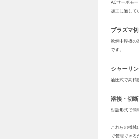
ACサーボモ
大
空
加工に適して
間
空
調
プラズマ切
革
命
軟鋼中厚板の
！
大
です。
型
ス
ポ
シャーリン
ッ
ト
油圧式で高精
ク
ー
ラ
ー
溶接・切断
「
S
対話形式で簡
U
N
G
これらの機械
O
で管理できる
C