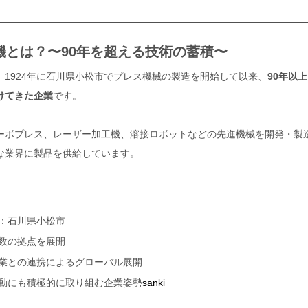
機とは？〜90年を超える技術の蓄積〜
、1924年に石川県小松市でプレス機械の製造を開始して以来、
90年以
けてきた企業
です。
ーボプレス、レーザー加工機、溶接ロボットなどの先進機械を開発・製
な業界に製品を供給しています。
：石川県小松市
数の拠点を展開
業との連携によるグローバル展開
動にも積極的に取り組む企業姿勢
sanki