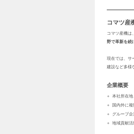
O
O
L
」
コマツ産
2
0
コマツ産機は
2
野で革新を続
6
年
7
現在では、サ
月
建設など多様
2
9
日
企業概要
工
本社所在地
場
・
国内外に複
倉
グループ企
庫
の
地域貢献活
暑
さ