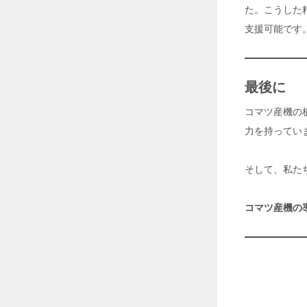
2
た。こうした
6
年
支援可能です
7
月
2
8
最後に
日
コマツ産機の
す
力を持ってい
べ
て
の
そして、私た
モ
ノ
づ
コマツ産機の
く
り
に
フ
ィ
ッ
ト
す