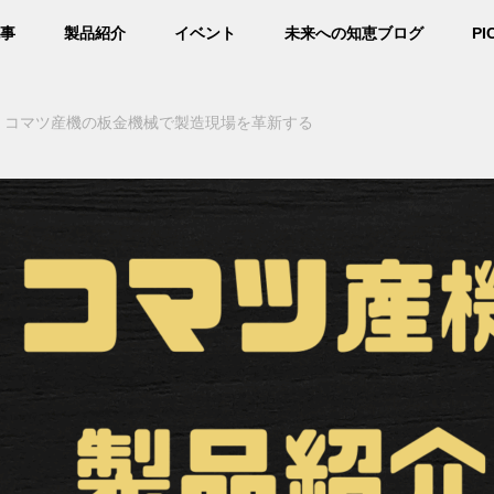
事
製品紹介
イベント
未来への知恵ブログ
PI
コマツ産機の板金機械で製造現場を革新する