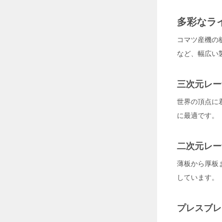
熱
中
多彩なラ
症
リ
コマツ産機の
ス
ク
など、幅広い
を
回
避
三次元レー
2
0
世界の頂点に
2
に最適です。
6
年
7
二次元レー
月
3
薄板から厚板
0
しています。
日
工
プレスブレ
場
の