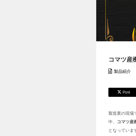
【
猛
暑
対
策
】
ペ
ル
チ
ェ
コマツ産
ベ
ス
製品紹介
ト
6
個
搭
Post
載
モ
デ
ル
製造業の現場
で
中、
コマツ産
現
場
となっていま
の