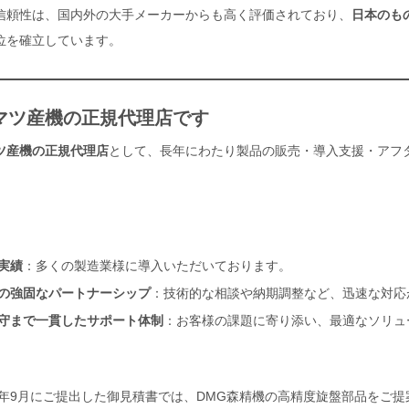
信頼性は、国内外の大手メーカーからも高く評価されており、
日本のも
位を確立しています。
マツ産機の正規代理店です
ツ産機の正規代理店
として、長年にわたり製品の販売・導入支援・アフ
実績
：多くの製造業様に導入いただいております。
の強固なパートナーシップ
：技術的な相談や納期調整など、迅速な対応
守まで一貫したサポート体制
：お客様の課題に寄り添い、最適なソリュ
25年9月にご提出した御見積書では、DMG森精機の高精度旋盤部品をご