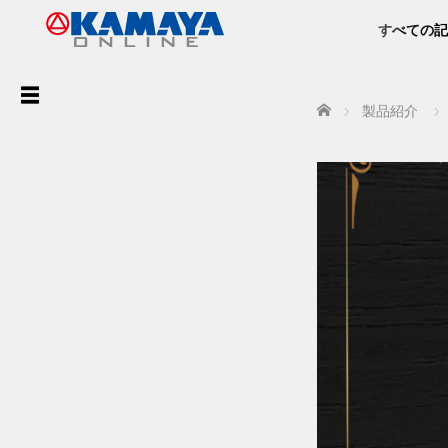
すべての記
ア
Home
製品紹介
ー
カ
イ
ブ
最
近
の
投
稿